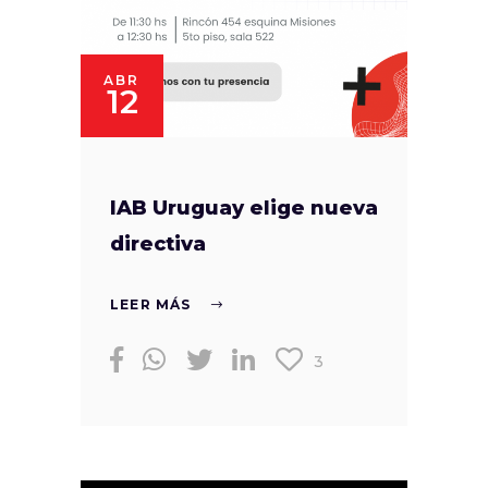
ABR
12
IAB Uruguay elige nueva
directiva
LEER MÁS
3