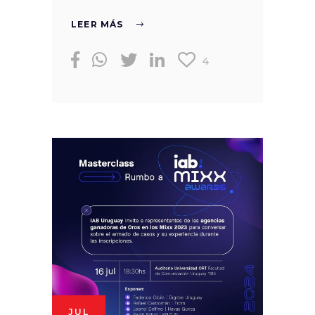
LEER MÁS
4
JUL