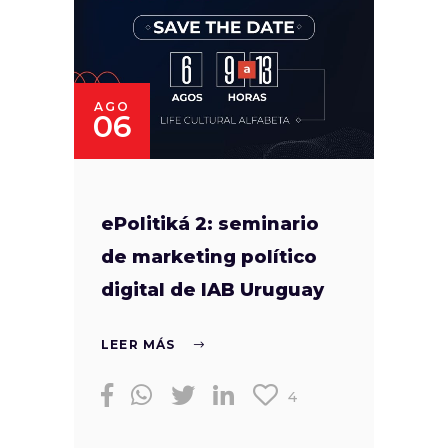
AGO
06
ePolitiká 2: seminario
de marketing político
digital de IAB Uruguay
LEER MÁS
4