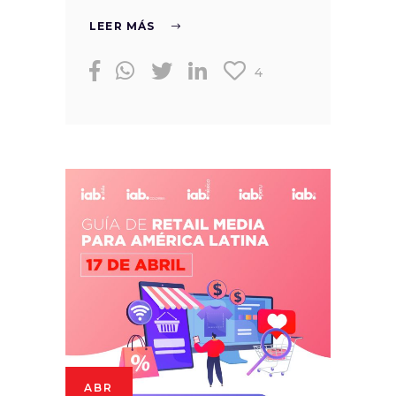
LEER MÁS
4
ABR