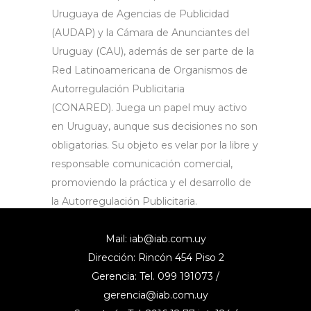
Uruguaya de Agencias de Publicidad
(AUDAP) y la Cámara de Anunciantes del
Uruguay (CAU), además de ser parte de la
Red Latinoamericana de Organismos de
Autorregulación Publicitaria
(CONARED). Juega un papel muy activo
en Uruguay, aunque sus decisiones no son
obligatorias. Su objeto es velar por la libre y
responsable comunicación comercial,
promoviendo la práctica y el desarrollo de
la Autorregulación Publicitaria.
Accedé a más información aquí.
Mail:
iab@iab.com.uy
Dirección: Rincón 454 Piso 2
Gerencia: Tel. 099 191073 /
gerencia@iab.com.uy