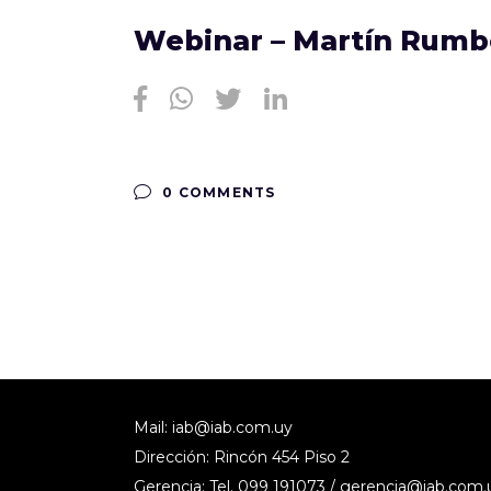
Webinar – Martín Rumb
0 COMMENTS
Mail:
iab@iab.com.uy
Dirección: Rincón 454 Piso 2
Gerencia: Tel. 099 191073 /
gerencia@iab.com.