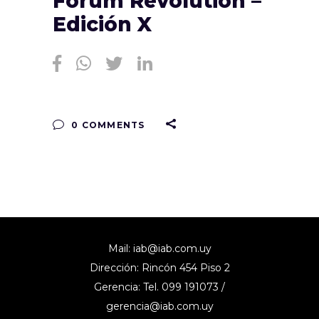
Forum Revolution –
Edición X
0 COMMENTS
Mail:
iab@iab.com.uy
Dirección: Rincón 454 Piso 2
Gerencia: Tel. 099 191073 /
gerencia@iab.com.uy