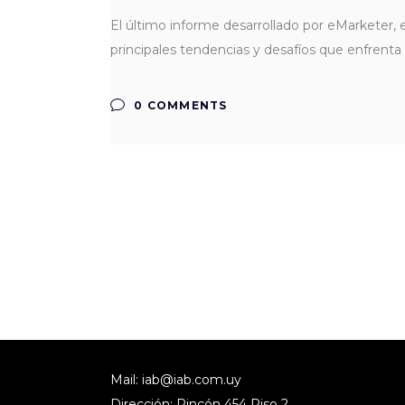
El último informe desarrollado por eMarketer, e
principales tendencias y desafíos que enfrenta
0 COMMENTS
Mail:
iab@iab.com.uy
Dirección: Rincón 454 Piso 2