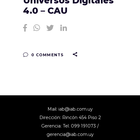
Universos Digitales
4.0 – CAU
0 COMMENTS
Mail:
iab@iab.com.uy
Dirección: Rincón 454 Piso 2
Gerencia: Tel. 099 191073 /
gerencia@iab.com.uy