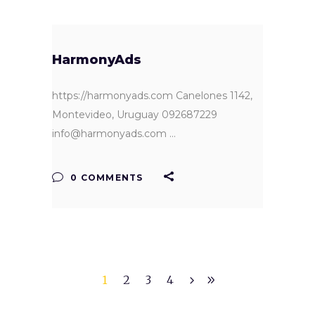
HarmonyAds
https://harmonyads.com Canelones 1142,
Montevideo, Uruguay 092687229
info@harmonyads.com
0 COMMENTS
1
2
3
4