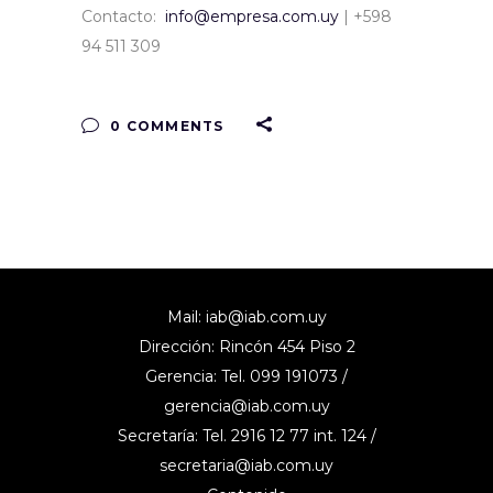
Contacto:
info@empresa.com.uy
| +598
94 511 309
0 COMMENTS
Mail:
iab@iab.com.uy
Dirección: Rincón 454 Piso 2
Gerencia: Tel. 099 191073 /
gerencia@iab.com.uy
Secretaría: Tel. 2916 12 77 int. 124 /
secretaria@iab.com.uy