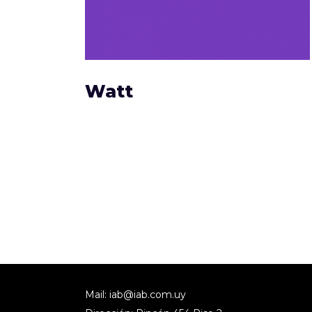
Watt
Mail:
iab@iab.com.uy