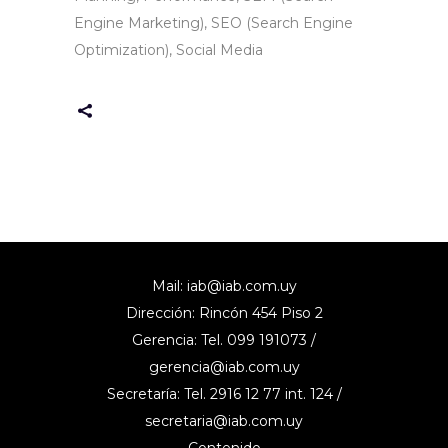
Engine Marketing), SEO (Search Engine
Optimization), Social Media
Mail:
iab@iab.com.uy
Dirección: Rincón 454 Piso 2
Gerencia: Tel. 099 191073 /
gerencia@iab.com.uy
Secretaría: Tel. 2916 12 77 int. 124 /
secretaria@iab.com.uy
Contenido