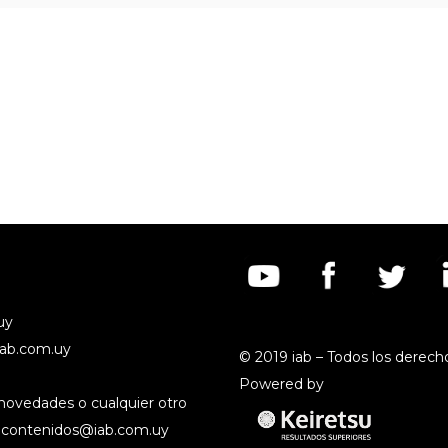
uy
iab.com.uy
© 2019 iab – Todos los derech
Powered by
s novedades o cualquier otro
:
contenidos@iab.com.uy