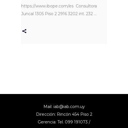
https://www.ibope.com/es Consultora
Juncal 1305 Piso 2 2916 3202 int. 232
Mail:
iab@iab.com.uy
Dirección: Rincón 454 Piso 2
Gerencia: Tel. 099 191073 /