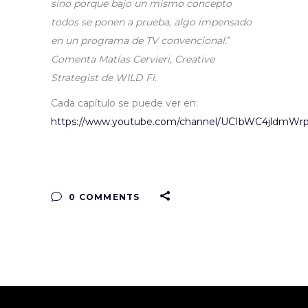
sino porque bajo un mismo concepto
todos se ponen a prueba, algo impensado
en un programa de TV convencional.
”
Comenta Matías Cervieri, Creative
Strategist de WILD Fi.
Cada capítulo se puede ver en:
https://www.youtube.com/channel/UCIbWC4jldmW
0 COMMENTS