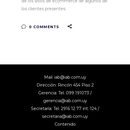
de los sitios de ecommerce de algunos de
los clientes presentes.
0 COMMENTS
Mail:
iab@iab.com.uy
Dirección: Rincón 454 Piso 2
Gerencia: Tel. 099 191073 /
gerencia@iab.com.uy
Secretaría: Tel. 2916 12 77 int. 124 /
secretaria@iab.com.uy
Contenido