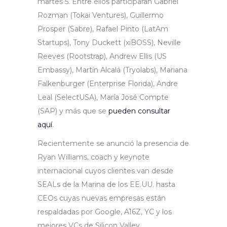
martes 5. Entre ellos participarán Gabriel
Rozman (Tokai Ventures), Guillermo
Prosper (Sabre), Rafael Pinto (LatAm
Startups), Tony Duckett (xiBOSS), Neville
Reeves (Rootstrap), Andrew Ellis (US
Embassy), Martín Alcalá (Tryolabs), Mariana
Falkenburger (Enterprise Florida), Andre
Leal (SelectUSA), María José Compte
(SAP) y más que se
pueden consultar
aquí
.
Recientemente se anunció la presencia de
Ryan Williams, coach y keynote
internacional cuyos clientes van desde
SEALs de la Marina de los EE.UU. hasta
CEOs cuyas nuevas empresas están
respaldadas por Google, A16Z, YC y los
mejores VCs de Silicon Valley.