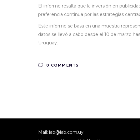
El informe resalta que la inversión en public
preferencia continua por las estrategias cent
Este informe se basa en una muestra represent
datos se llevó a cabo desde el 10 de marzo hast
Uruguay.
0 COMMENTS
Mail:
iab@iab.com.uy