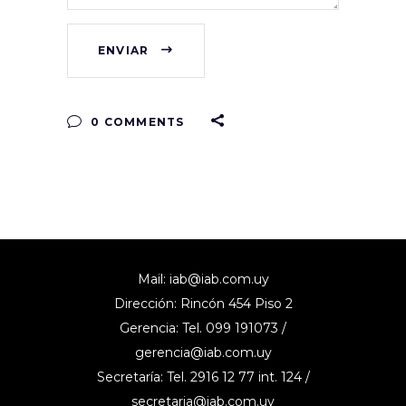
ENVIAR
0 COMMENTS
Mail:
iab@iab.com.uy
Dirección: Rincón 454 Piso 2
Gerencia: Tel. 099 191073 /
gerencia@iab.com.uy
Secretaría: Tel. 2916 12 77 int. 124 /
secretaria@iab.com.uy