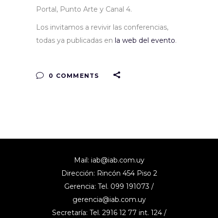
Portal, Punto Arte y Canal 4.
Los invitamos a revivir las conferencias,
todas ya publicadas en
la web del evento
.
0 COMMENTS
Mail:
iab@iab.com.uy
Dirección: Rincón 454 Piso 2
Gerencia: Tel. 099 191073 /
gerencia@iab.com.uy
Secretaría: Tel. 2916 12 77 int. 124 /