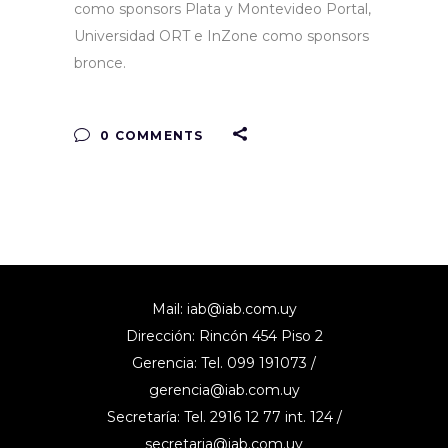
como sponsors Plata y Montevideo Portal,
Universidad ORT e InZone como sponsors
bronce.
0 COMMENTS
Mail:
iab@iab.com.uy
Dirección: Rincón 454 Piso 2
Gerencia: Tel. 099 191073 /
gerencia@iab.com.uy
Secretaría: Tel. 2916 12 77 int. 124 /
secretaria@iab.com.uy