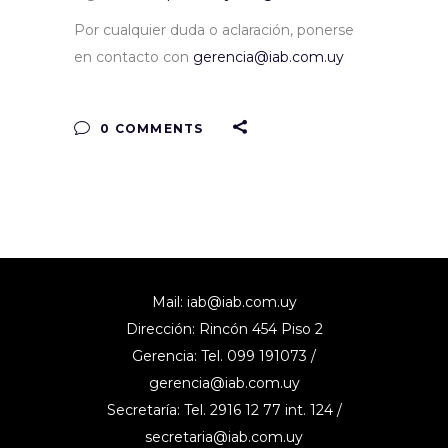
Por cualquier duda o aclaración, ponerse
en contacto con
gerencia@iab.com.uy
0 COMMENTS
Mail:
iab@iab.com.uy
Dirección: Rincón 454 Piso 2
Gerencia: Tel. 099 191073 /
gerencia@iab.com.uy
Secretaría: Tel. 2916 12 77 int. 124 /
secretaria@iab.com.uy