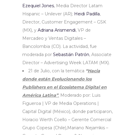
Ezequiel Jones
, Media Director Latam
Hispanic – Unilever (AR);
Heidi Padilla
,
Director, Customer Engagement – GSK
(MX), y
Adriana Arismendi
, VP de
Mercadeo y Ventas Digitales –
Bancolombia (CO). La actividad, fue
moderada por
Sebastián Patrón
, Associate
Director – Advertising Week LATAM (MX).
21 de Julio, con la temática
“
Hacia
donde están Evolucionando los
Publishers en el Ecosistema Digital en
América Latina”
.
Moderado por: Luis
Figueroa | VP de Media Operations |
Capital Digital (México), donde participaron,
Horacio Werth Coello – Gerente Comercial
Grupo Copesa (Chile),Mariano Nejamkis –