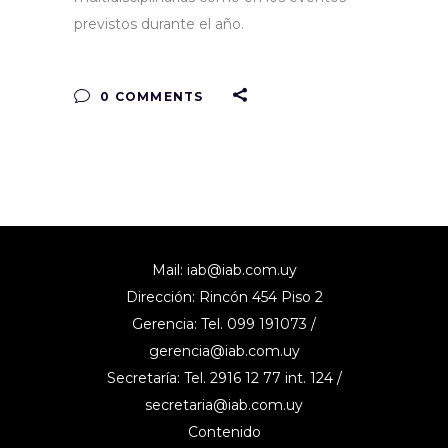
previstos durante el año.
0 COMMENTS
Mail:
iab@iab.com.uy
Dirección: Rincón 454 Piso 2
Gerencia: Tel. 099 191073 /
gerencia@iab.com.uy
Secretaría: Tel. 2916 12 77 int. 124 /
secretaria@iab.com.uy
Contenido