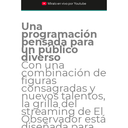
Una
programación
pensada para
un público
diverso
Con una
combinación de
figuras
consagradas y
nuevos talentos,
la grilla del
streaming de El
Observador está
diseñada para