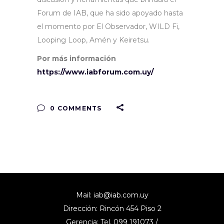
Forum de IAB, que ha sido apoyado hasta
el momento por El Observador, WILD Fi,
Looping Loop, Amén y Keiretsu.
Por más información
https://www.iabforum.com.uy/
0 COMMENTS
Mail:
iab@iab.com.uy
Dirección: Rincón 454 Piso 2
Gerencia: Tel. 099 191073 /