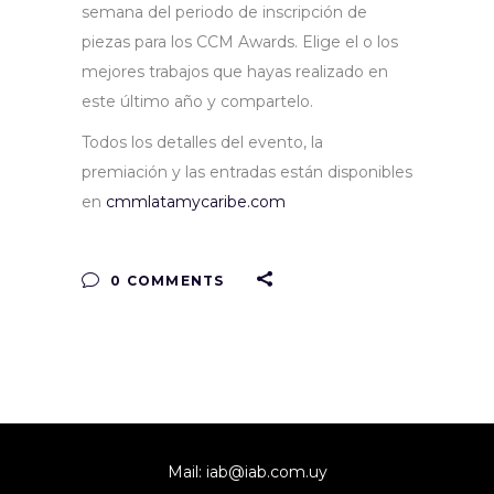
semana del periodo de inscripción de
piezas para los CCM Awards. Elige el o los
mejores trabajos que hayas realizado en
este último año y compartelo.
Todos los detalles del evento, la
premiación y las entradas están disponibles
en
cmmlatamycaribe.com
0 COMMENTS
Mail:
iab@iab.com.uy