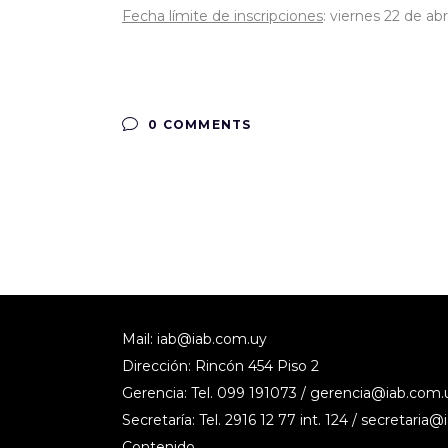
Fecha límite de inscripciones
: viernes 22 de abr
0 COMMENTS
Mail:
iab@iab.com.uy
Dirección: Rincón 454 Piso 2
Gerencia: Tel. 099 191073 /
gerencia@iab.com.
Secretaría: Tel. 2916 12 77 int. 124 /
secretaria@
Contenido