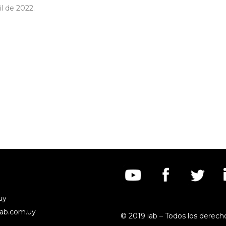
il de 2022.
uy
iab.com.uy
© 2019 iab – Todos los derech