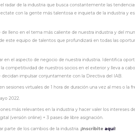
 el radar de la industria que busca constantemente las tendenci
Conectate con la gente más talentosa e inquieta de la industria y 
de lleno en el tema más caliente de nuestra industria y del mund
a de este equipo de talentos que profundizará en todas las oport
r en el aspecto de negocio de nuestra industria. Identifica oport
a competitividad de nuestros socios en el exterior y lleva a cabo
ue decidan impulsar conjuntamente con la Directiva del IAB.
 en sesiones virtuales de 1 hora de duración una vez al mes o la 
mayo 2022.
ones más relevantes en la industria y hacer valer los intereses d
ital (versión online) + 3 pases de libre asignación.
 parte de los cambios de la industria.
¡Inscribite
aquí
!