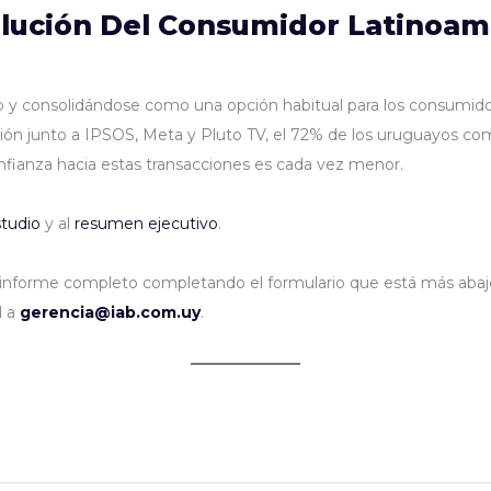
lución Del Consumidor Latinoam
do y consolidándose como una opción habitual para los consumid
región junto a IPSOS, Meta y Pluto TV, el 72% de los uruguayos co
fianza hacia estas transacciones es cada vez menor.
studio
y al
resumen ejecutivo
.
nforme completo completando el formulario que está más abajo. 
l a
gerencia@iab.com.uy
.