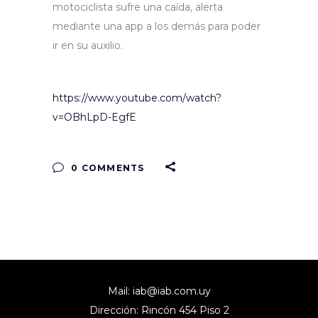
motociclista sufre una caída, alerta
mediante una app a los demás para poder
ir en su auxilio.
https://www.youtube.com/watch?
v=OBhLpD-EgfE
0 COMMENTS
Mail:
iab@iab.com.uy
Dirección: Rincón 454 Piso 2