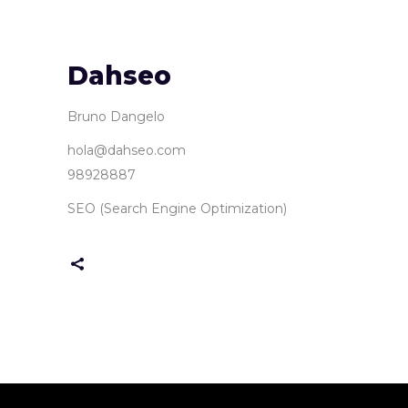
Dahseo
Bruno Dangelo
hola@dahseo.com
98928887
SEO (Search Engine Optimization)